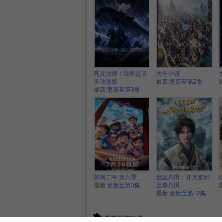
死灵法师！我即是天
大千小镇
灾动漫版
最新:
更新至第2集
最新:
更新至第3集
茶啊二中 第六季
启运丹田：开局签到
最新:
更新至第3集
至尊丹田
最新:
更新至第12集
最新日韩动漫