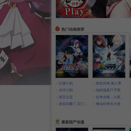
热门动画推荐
TV
TV
红楼小剧
绝世武神 第八季
水浒小剧
他的温柔只予我
迷宫之栞
赶考去咯，小黑豹！
老祖别睡了.宗门要靠你封神
修仙归来当大佬
最新国产动漫