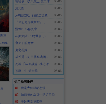
蝙蝠侠：披风战士 第二季
08-06
沧元图
08-06
从0位居民开始的边境领主大人
08-06
『你们先走我断后』，于是10年后我成为了传说
08-06
游戏BUG修复中
08-06
绝世唐
斗罗大陆2：绝世唐门2023
08-06
156集
穹庐下的魔女
08-06
鬼之花嫁
08-06
成长秀～向日葵马戏团～
08-06
死神 千年血战篇 -祸进谭-
08-06
茶啊二中 第六季
08-06
热门动画排行
01
我是大仙尊动态漫
1集
02
加菲猫的幸福生活第四季
03
美妙天堂第四季
>>