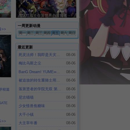
战队红战士在异世界当冒险者 -
更新至01集
一周更新动漫
>>
周一
周二
周三
周四
周五
周六
周日
最近更新
死灵法师！我即是天灾动漫版
08-06
梅比乌斯之尘
08-06
BanG Dream! YUME∞MITA
08-06
被追放的转生重骑士用游戏知识开无双
08-06
落第贤者的学院无双 第二回转生，S等级作弊魔术师冒险记
08-06
学校篇
尼古喵喵
08-06
GATE
少女怪兽焦糖味
08-06
大千小镇
08-06
>>
大主宰年番
08-06