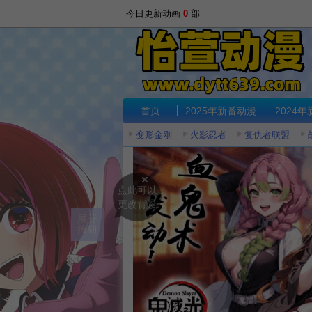
今日更新动画
0
部
首页
2025年新番动漫
2024
变形金刚
火影忍者
复仇者联盟
点此可以
更改背景
展开
按钮