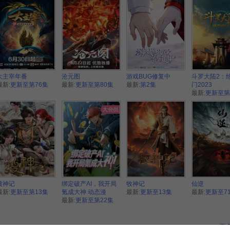
大主宰年番
沧元图
游戏BUG修复中
斗罗大陆2：
最新:
更新至第76集
最新:
更新至第80集
最新:
第2集
门2023
最新:
更新至第
搜神记
绑定破产AI，我开局
牧神记
仙逆
最新:
更新至第13集
氪成大神 动态漫
最新:
更新至13集
最新:
更新至7
最新:
更新至第22集
更多