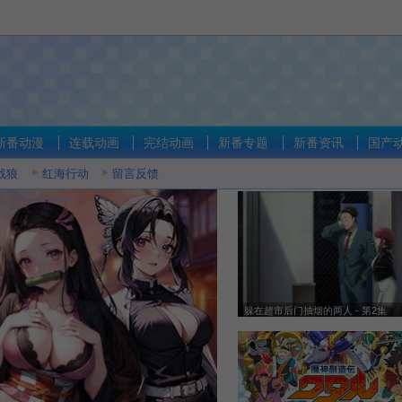
年新番动漫
连载动画
完结动画
新番专题
新番资讯
国产
战狼
红海行动
留言反馈
躲在超市后门抽烟的两人 - 第2集