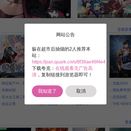
魔神创造传 - 更新至01集
连载新番
网站公告
躲在超市后抽烟的2人推荐本
站：
https://pan.quark.cn/s/8f38ae46f4e4
，
下载夸克：
在线观看无广告高
清
，复制链接到游览器即可！
TV
TV
TV
TV
绑定破产AI，我开局氪成大神
都市斩妖录：万仙盟主
龙魂被夺，我获神族传承杀回
龙族2024
风都侦探
绝世兽妃：魔君的掌心宠
偶像活动！ 10th STORY ～通往未来的STARWAY～
黑执事寄宿
我知道了
取消
军火女王第二季
被夺骨三年，我回来了
魔王学院的不适合者第二季Part2
恋语轻唱
命运之夜
绍宋·动态漫
怪兽8号
THE NEW 
更多